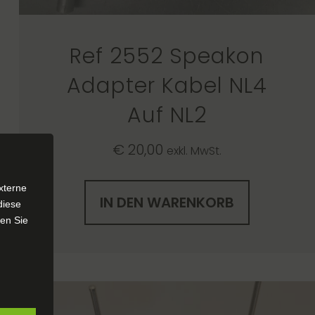
Ref 2552 Speakon
Adapter Kabel NL4
Auf NL2
€
20,00
exkl. MwSt.
xterne
IN DEN WARENKORB
diese
sen Sie