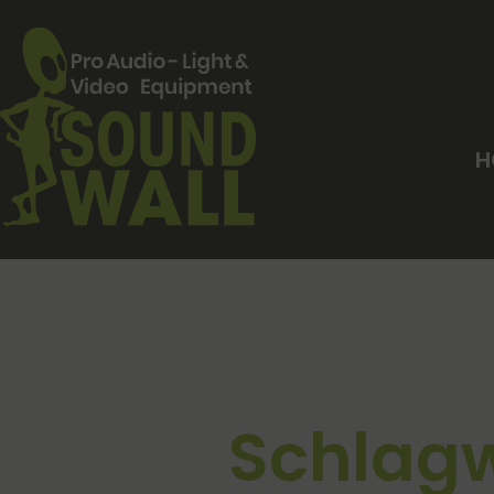
H
Schlagwo