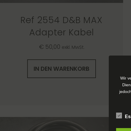
Ref 2554 D&B MAX
Adapter Kabel
€
50,00
exkl. MwSt.
IN DEN WARENKORB
Wir v
Dien
jedoch
Es