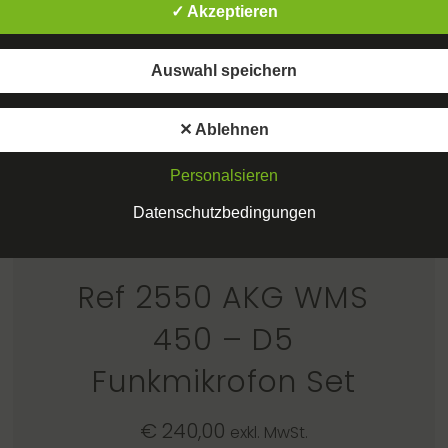
✓ Akzeptieren
Auswahl speichern
✕ Ablehnen
Personalsieren
Datenschutzbedingungen
Ref 2550 AKG WMS
450 – D5
Funkmikrofon Set
€
240,00
exkl. MwSt.