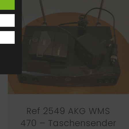
Ref 2549 AKG WMS
470 – Taschensender