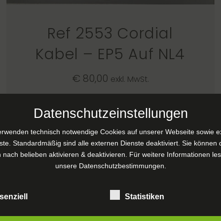
Ref 2553 Cordial
Kabel – EP5 Auf NL4
€
80,00
exkl. MwSt.
Datenschutzeinstellungen
IN DEN WARENKORB
erwenden technisch notwendige Cookies auf unserer Webseite sowie e
ste. Standardmäßig sind alle externen Dienste deaktiviert. Sie können 
 nach belieben aktivieren & deaktivieren. Für weitere Informationen le
unsere
Datenschutzbestimmungen
.
senziell
Statistiken