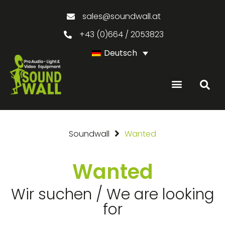
sales@soundwall.at
+43 (0)664 / 2053823
Deutsch
Soundwall
Wanted
Wanted
Wir suchen / We are looking
for