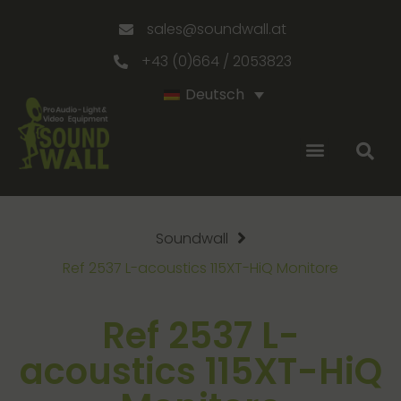
sales@soundwall.at
+43 (0)664 / 2053823
Deutsch
Soundwall
Ref 2537 L-acoustics 115XT-HiQ Monitore
Ref 2537 L-
acoustics 115XT-HiQ