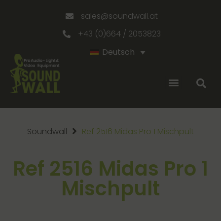
sales@soundwall.at
+43 (0)664 / 2053823
Deutsch
Soundwall
Ref 2516 Midas Pro 1 Mischpult
Ref 2516 Midas Pro 1
Mischpult