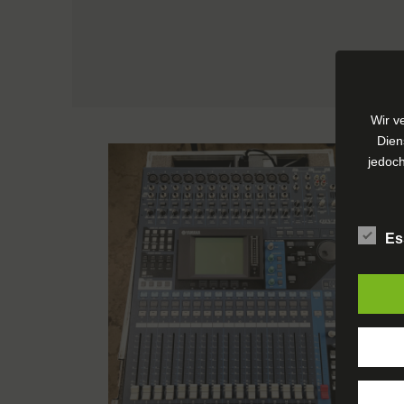
Wir v
Dien
jedoch
Es