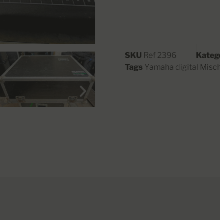
SKU
Ref 2396
Kateg
Tags
Yamaha digital Misc