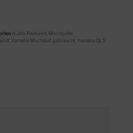
orien
Audio
,
Featured
,
Mischpulte
hpult
,
Yamaha Mischpult gebraucht
,
Yamaha QL5