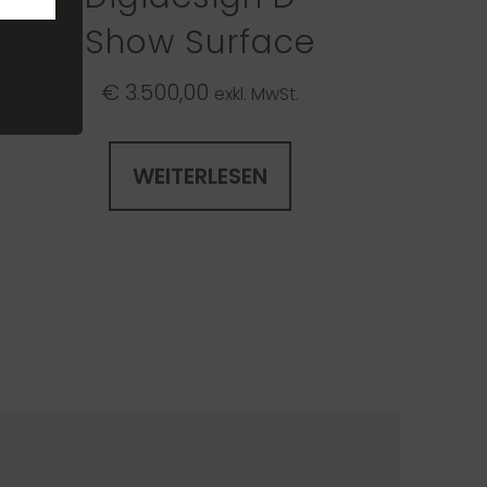
Show Surface
€
3.500,00
exkl. MwSt.
WEITERLESEN