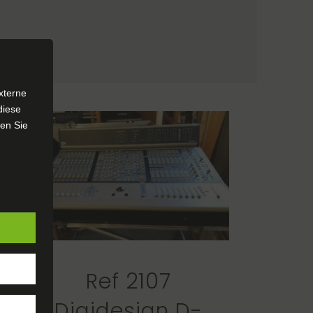
xterne
diese
sen Sie
Ref 2107
Digidesign D-