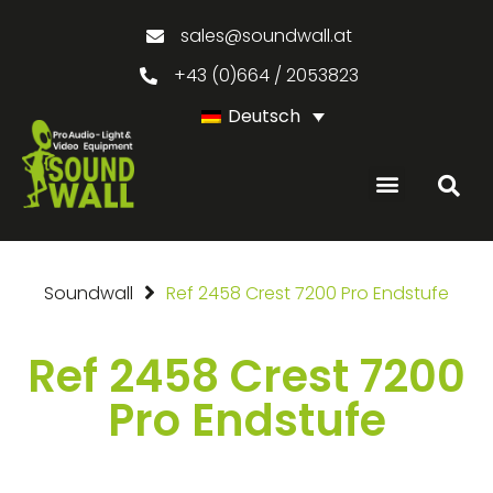
sales@soundwall.at
+43 (0)664 / 2053823
Deutsch
Soundwall
Ref 2458 Crest 7200 Pro Endstufe
Ref 2458 Crest 7200
Pro Endstufe