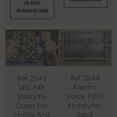
IN DEN
WARENKORB
Ref 2544
Ref 2545
Electro
LED PAR
Voice P1201
Stairville
Endstufen
Quad Par
Rack
Profile 5×8