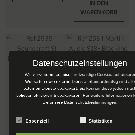
IN DEN
WARENKORB
Datenschutzeinstellungen
Ref 2534
Wir verwenden technisch notwendige Cookies auf unsere
Webseite sowie externe Dienste. Standardmäßig sind alle
Ref 2535
Martin
externen Dienste deaktiviert. Sie können diese jedoch nac
Soundcraft
Audio S18+
belieben aktivieren & deaktivieren. Für weitere Informationen 
Sie unsere
Datenschutzbestimmungen
.
SI
Blackline
Expression 2
Subwoofer
Essenziell
Statistiken
– Digital
€
1.400,00
exkl.