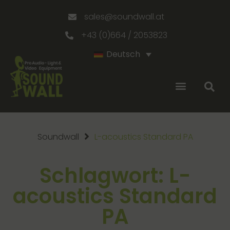
sales@soundwall.at
+43 (0)664 / 2053823
Deutsch
Soundwall
L-acoustics Standard PA
Schlagwort: L-
acoustics Standard
PA