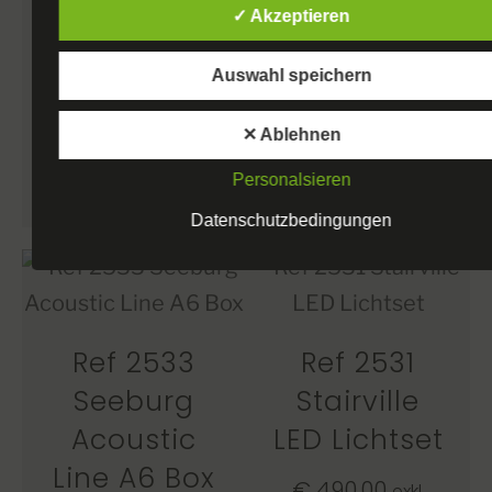
Mischpult
MwSt.
✓ Akzeptieren
€
780,00
exkl.
Auswahl speichern
MwSt.
WEITERLESEN
✕ Ablehnen
WEITERLESEN
Personalsieren
Datenschutzbedingungen
Ref 2533
Ref 2531
Seeburg
Stairville
Acoustic
LED Lichtset
Line A6 Box
€
490,00
exkl.