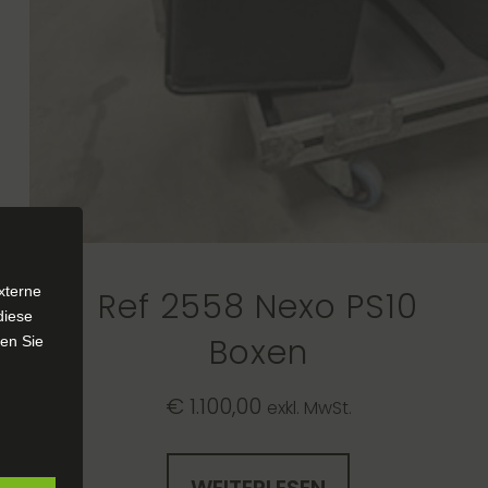
xterne
Ref 2558 Nexo PS10
diese
Boxen
sen Sie
€
1.100,00
exkl. MwSt.