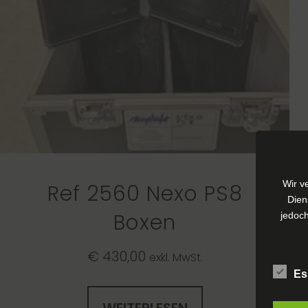
Wir v
Ref 2560 Nexo PS8
Dien
Boxen
jedoch
€
430,00
exkl. MwSt.
Es