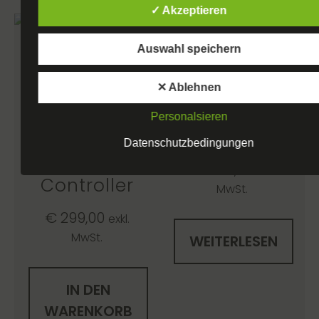
✓ Akzeptieren
Auswahl speichern
Ref 2524
✕ Ablehnen
Ref 2525
Nexo PS15
Personalsieren
Nexo PS10TD
Speaker
Datenschutzbedingungen
Analog
€
1.400,00
exkl.
Controller
MwSt.
€
299,00
exkl.
MwSt.
WEITERLESEN
IN DEN
WARENKORB