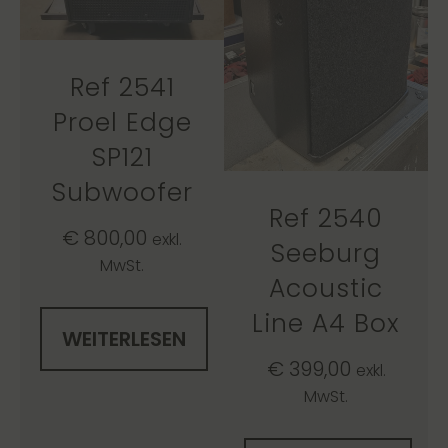
Ref 2541
Proel Edge
SP121
Subwoofer
Ref 2540
€
800,00
exkl.
Seeburg
MwSt.
Acoustic
Line A4 Box
WEITERLESEN
€
399,00
exkl.
MwSt.