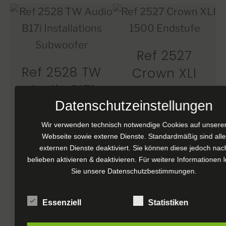
Ref 2527
Ref 2528 TW
Crown XLI
Audio B17i
1500
Datenschutzeinstellungen
Installations
Endstufe
Subwoofer
Wir verwenden technisch notwendige Cookies auf unsere
€
200,00
exkl.
Webseite sowie externe Dienste. Standardmäßig sind alle
MwSt.
€
1.100,00
exkl.
externen Dienste deaktiviert. Sie können diese jedoch nac
belieben aktivieren & deaktivieren. Für weitere Informationen 
MwSt.
Sie unsere
Datenschutzbestimmungen
.
IN DEN
WARENKORB
WEITERLESEN
Essenziell
Statistiken