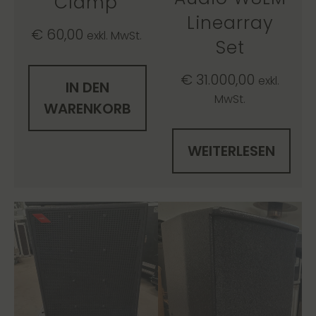
Clamp
Linearray
€
60,00
exkl. MwSt.
Set
€
31.000,00
exkl.
IN DEN
MwSt.
WARENKORB
WEITERLESEN