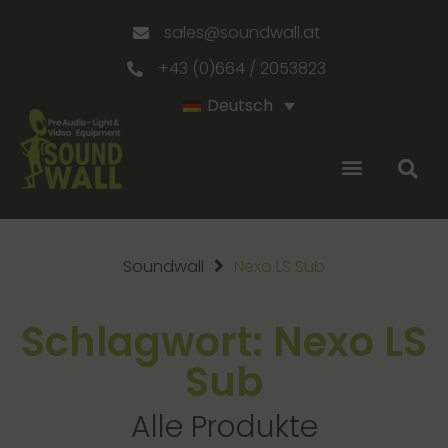
sales@soundwall.at
+43 (0)664 / 2053823
Deutsch
Soundwall
Nexo LS Sub
Schlagwort: Nexo LS
Sub
Alle Produkte