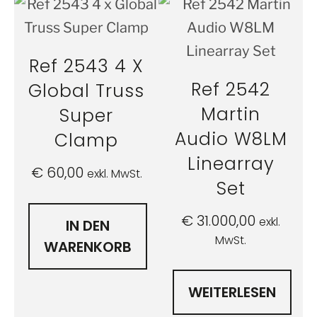
Ref 2543 4 X
Ref 2542
Global Truss
Martin
Super
Audio W8LM
Clamp
Linearray
€
60,00
exkl. MwSt.
Set
€
31.000,00
exkl.
IN DEN
MwSt.
WARENKORB
WEITERLESEN