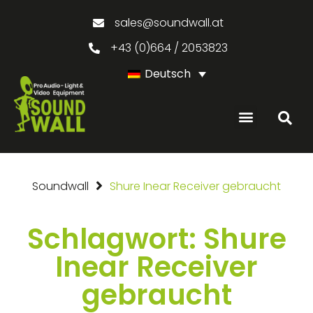
sales@soundwall.at
+43 (0)664 / 2053823
Deutsch
GEBRAUCHTE PRODUKTE
Soundwall
Shure Inear Receiver gebraucht
Schlagwort: Shure
Inear Receiver
gebraucht