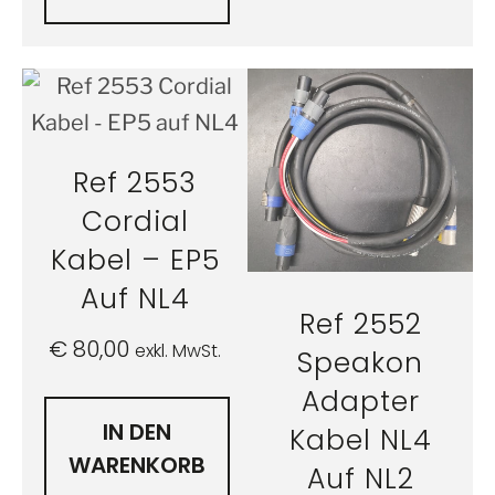
Ref 2553
Cordial
Kabel – EP5
Auf NL4
Ref 2552
€
80,00
exkl. MwSt.
Speakon
Adapter
IN DEN
Kabel NL4
WARENKORB
Auf NL2