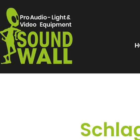
H
Schlag