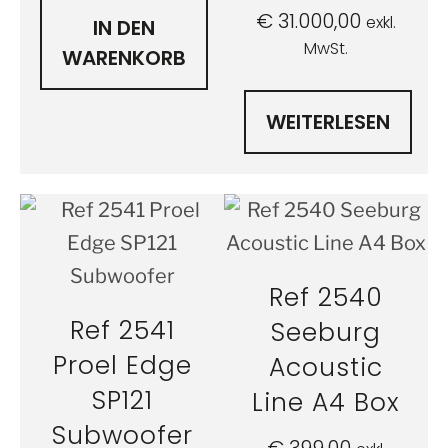
€
31.000,00
exkl.
IN DEN
MwSt.
WARENKORB
WEITERLESEN
Ref 2540
Ref 2541
Seeburg
Proel Edge
Acoustic
SP121
Line A4 Box
Subwoofer
€
399,00