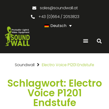
sales@soundwall.at
+43 (0)664 / 2053823
Deutsch
Soundwall
Electro Voice P1201 Endstufe
Schlagwort: Electro
Voice P1201
Endstufe