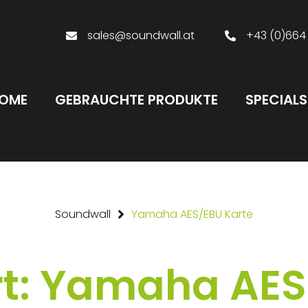
sales@soundwall.at
+43 (0)664
OME
GEBRAUCHTE PRODUKTE
SPECIALS
Soundwall
Yamaha AES/EBU Karte
t: Yamaha AES