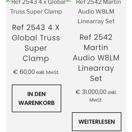
Ref 2543 4 X
Ref 2542
Global Truss
Martin
Super
Audio W8LM
Clamp
Linearray
€
60,00
exkl. MwSt.
Set
€
31.000,00
exkl.
IN DEN
MwSt.
WARENKORB
WEITERLESEN