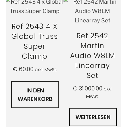
Ref 2543 4 X
Ref 2542
Global Truss
Martin
Super
Audio W8LM
Clamp
Linearray
€
60,00
exkl. MwSt.
Set
€
31.000,00
exkl.
IN DEN
MwSt.
WARENKORB
WEITERLESEN