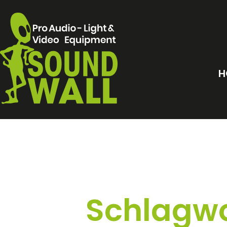
H
Schlagwo