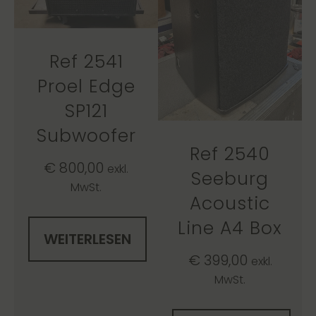
Ref 2541
Proel Edge
SP121
Subwoofer
Ref 2540
€
800,00
exkl.
Seeburg
MwSt.
Acoustic
Line A4 Box
WEITERLESEN
€
399,00
exkl.
MwSt.