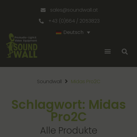
sales@soundwall.at
+43 (0)664 / 2053823
Deutsch
Soundwall
Midas Pro2C
Schlagwort: Midas
Pro2C
Alle Produkte