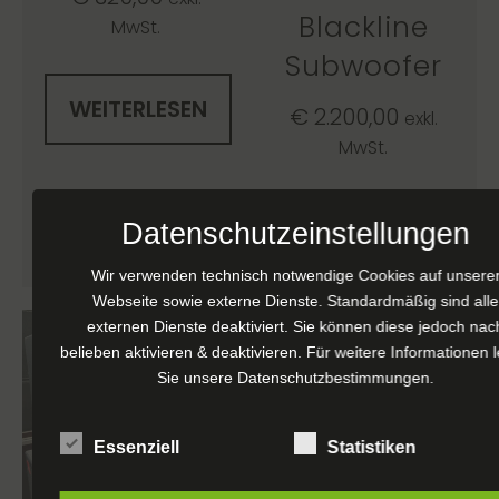
Blackline
MwSt.
Subwoofer
WEITERLESEN
€
2.200,00
exkl.
MwSt.
WEITERLESEN
Datenschutzeinstellungen
Wir verwenden technisch notwendige Cookies auf unsere
Webseite sowie externe Dienste. Standardmäßig sind alle
externen Dienste deaktiviert. Sie können diese jedoch nac
belieben aktivieren & deaktivieren. Für weitere Informationen 
Sie unsere
Datenschutzbestimmungen
.
Essenziell
Statistiken
Ref 2527