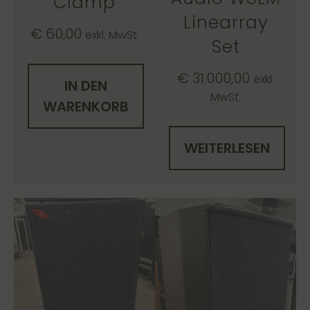
Clamp
Linearray
€
60,00
exkl. MwSt.
Set
€
31.000,00
exkl.
IN DEN
MwSt.
WARENKORB
WEITERLESEN