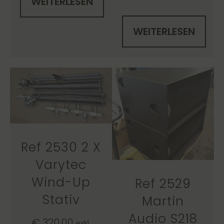
WEITERLESEN
WEITERLESEN
Ref 2530 2 X
Varytec
Wind-Up
Ref 2529
Stativ
Martin
Audio S218
€
320,00
exkl.