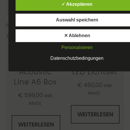
WEITERLESEN
✓ Akzeptieren
Auswahl speichern
✕ Ablehnen
Personalsieren
Ref 2533
Ref 2531
Datenschutzbedingungen
Seeburg
Stairville
Acoustic
LED Lichtset
Line A6 Box
€
490,00
exkl.
MwSt.
€
599,00
exkl.
MwSt.
WEITERLESEN
WEITERLESEN