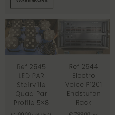
WARENKORB
Ref 2544
Ref 2545
Electro
LED PAR
Voice P1201
Stairville
Endstufen
Quad Par
Rack
Profile 5×8
€
799,00
€
100,00
exkl.
exkl. MwSt.