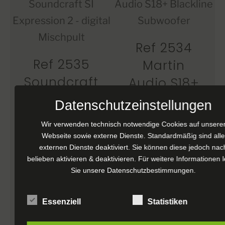
Ref 2534
Ref 2535
Martin
Soundcraft
Audio S18+
SI
Blackline
Datenschutzeinstellungen
Expression 2
Subwoofer
Wir verwenden technisch notwendige Cookies auf unsere
– Digital
Webseite sowie externe Dienste. Standardmäßig sind alle
€
1.400,00
exkl.
externen Dienste deaktiviert. Sie können diese jedoch nac
Mischpult
MwSt.
belieben aktivieren & deaktivieren. Für weitere Informationen 
Sie unsere
Datenschutzbestimmungen
.
€
780,00
exkl.
MwSt.
WEITERLESEN
Essenziell
Statistiken