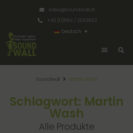
sales@soundwall.at
+43 (0)664 / 2053823
Deutsch
Soundwall
Martin Wash
Schlagwort: Martin
Wash
Alle Produkte