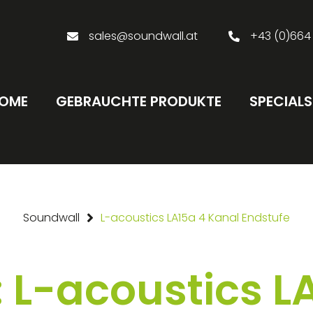
sales@soundwall.at
+43 (0)664
OME
GEBRAUCHTE PRODUKTE
SPECIALS
Soundwall
L-acoustics LA15a 4 Kanal Endstufe
 L-acoustics L