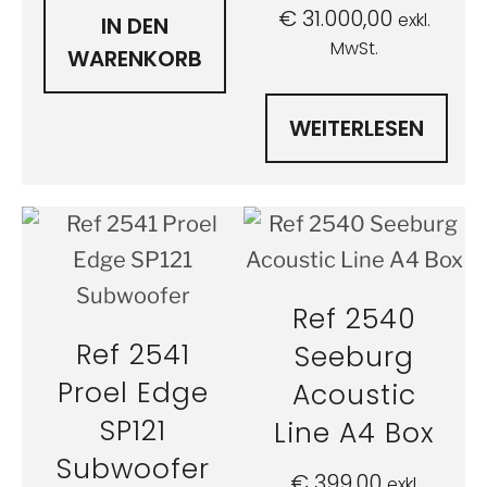
€
31.000,00
exkl.
IN DEN
MwSt.
WARENKORB
WEITERLESEN
Ref 2540
Ref 2541
Seeburg
Proel Edge
Acoustic
SP121
Line A4 Box
Subwoofer
€
399,00
exkl.