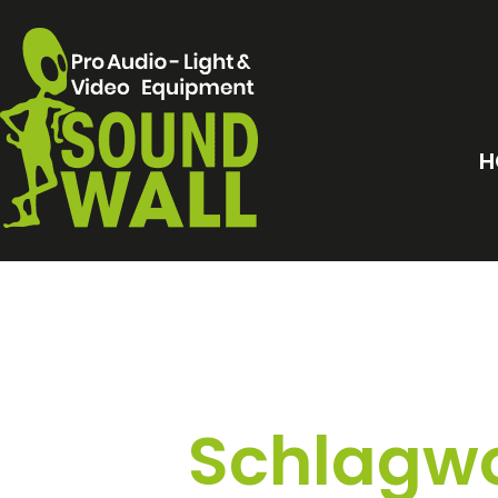
H
Schlagwo