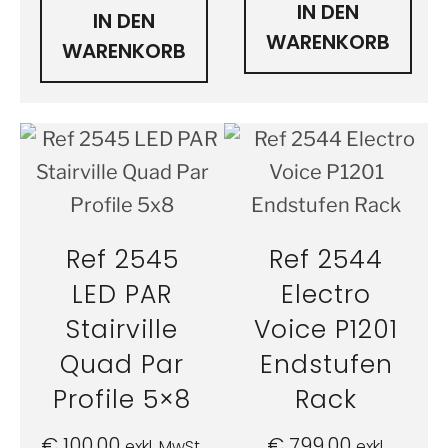
IN DEN
IN DEN
WARENKORB
WARENKORB
Ref 2545
Ref 2544
LED PAR
Electro
Stairville
Voice P1201
Quad Par
Endstufen
Profile 5×8
Rack
€
100,00
€
799,00
exkl. MwSt.
exkl.