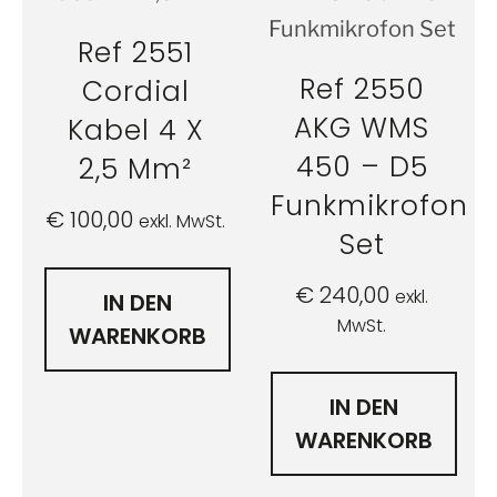
Ref 2551
Ref 2550
Cordial
AKG WMS
Kabel 4 X
450 – D5
2,5 Mm²
Funkmikrofon
€
100,00
exkl. MwSt.
Set
€
240,00
exkl.
IN DEN
MwSt.
WARENKORB
IN DEN
WARENKORB