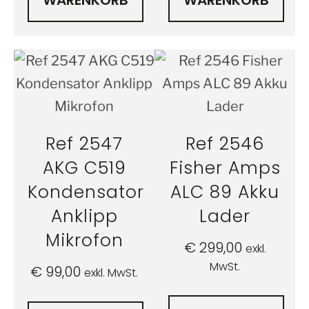
WARENKORB
WARENKORB
Ref 2547
Ref 2546
AKG C519
Fisher Amps
Kondensator
ALC 89 Akku
Anklipp
Lader
Mikrofon
€
299,00
exkl.
MwSt.
€
99,00
exkl. MwSt.