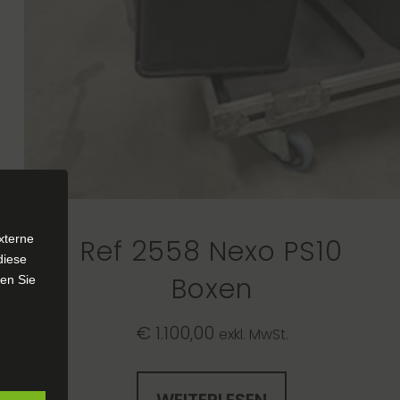
xterne
Ref 2558 Nexo PS10
diese
Boxen
sen Sie
€
1.100,00
exkl. MwSt.