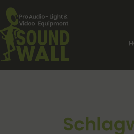
H
Schlagw