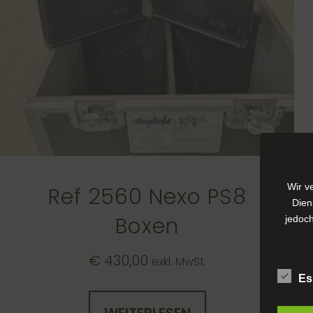
Wir v
Ref 2560 Nexo PS8
Dien
Boxen
jedoch
€
430,00
exkl. MwSt.
Es