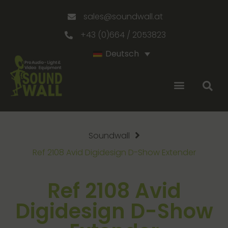
sales@soundwall.at
+43 (0)664 / 2053823
Deutsch
Soundwall
Ref 2108 Avid Digidesign D-Show Extender
Ref 2108 Avid
Digidesign D-Show