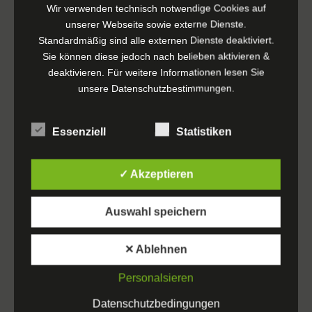
Wir verwenden technisch notwendige Cookies auf
unserer Webseite sowie externe Dienste.
Standardmäßig sind alle externen Dienste deaktiviert.
Sie können diese jedoch nach belieben aktivieren &
deaktivieren. Für weitere Informationen lesen Sie
unsere
Datenschutzbestimmungen
.
Ref 2302 Avid
Essenziell
Statistiken
Digidesign Iox Karte
✓ Akzeptieren
€
599,00
exkl. MwSt.
Auswahl speichern
IN DEN WARENKORB
✕ Ablehnen
Personalsieren
Datenschutzbedingungen