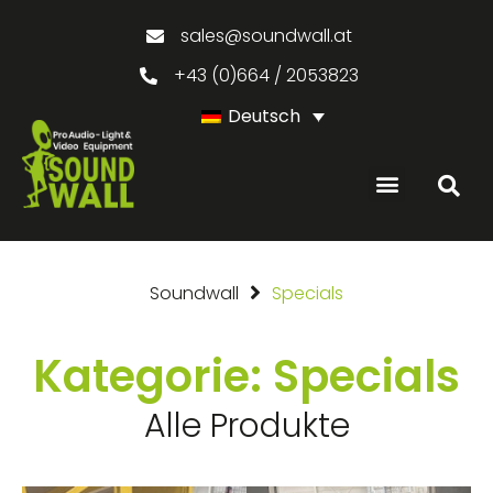
sales@soundwall.at
+43 (0)664 / 2053823
Deutsch
GEBRAUCHTE PRODUKTE
Soundwall
Specials
Kategorie: Specials
Alle Produkte