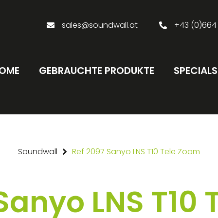
sales@soundwall.at
+43 (0)664
OME
GEBRAUCHTE PRODUKTE
SPECIALS
Soundwall
Ref 2097 Sanyo LNS T10 Tele Zoom
 Sanyo LNS T10 