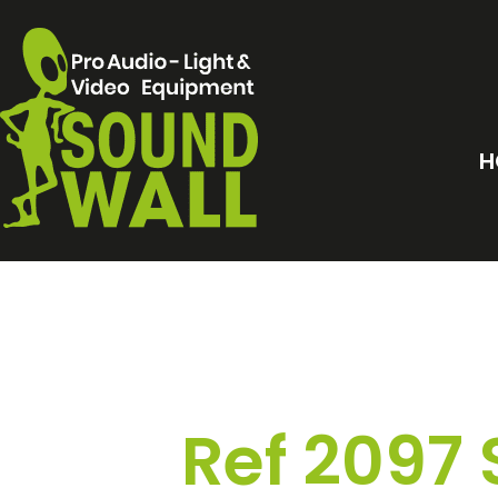
H
Ref 2097