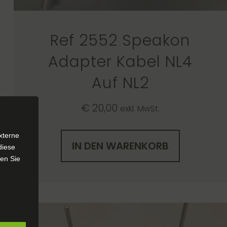
Ref 2552 Speakon
Adapter Kabel NL4
Auf NL2
€
20,00
exkl. MwSt.
xterne
IN DEN WARENKORB
diese
sen Sie