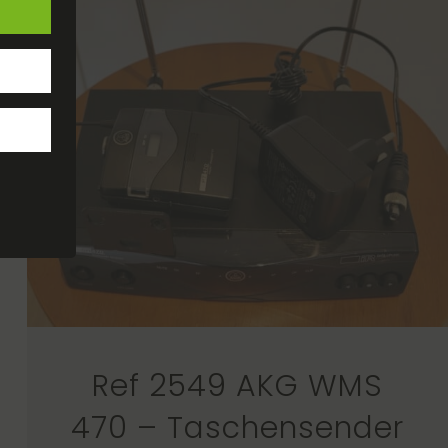
Ref 2549 AKG WMS
470 – Taschensender