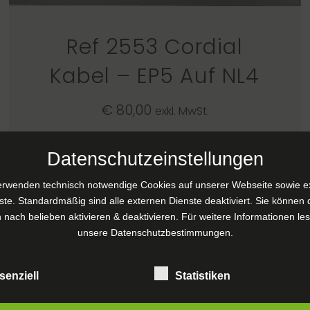
Ref 2553 Cordial
Kabel – EP5 Auf NL4
€
80,00
exkl. MwSt.
Datenschutzeinstellungen
IN DEN WARENKORB
erwenden technisch notwendige Cookies auf unserer Webseite sowie e
ste. Standardmäßig sind alle externen Dienste deaktiviert. Sie können 
 nach belieben aktivieren & deaktivieren. Für weitere Informationen le
unsere
Datenschutzbestimmungen
.
senziell
Statistiken