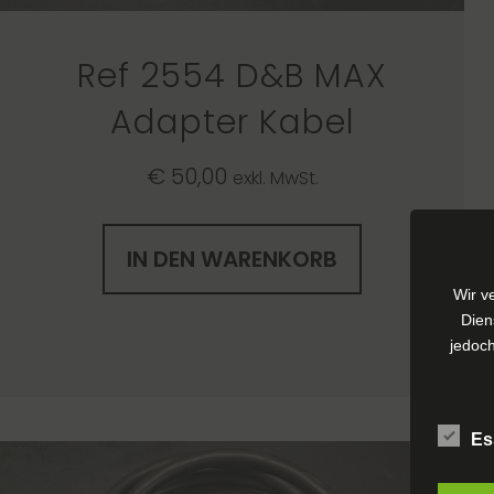
Ref 2554 D&B MAX
Adapter Kabel
€
50,00
exkl. MwSt.
IN DEN WARENKORB
Wir v
Dien
jedoch
Es