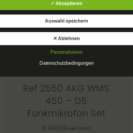
✓ Akzeptieren
Auswahl speichern
✕ Ablehnen
Personalsieren
Datenschutzbedingungen
Ref 2550 AKG WMS
450 – D5
Funkmikrofon Set
€
240,00
exkl. MwSt.