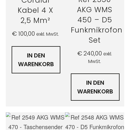
Cordial
AKG WMS
Kabel 4 X
450 – D5
2,5 Mm²
Funkmikrofon
€
100,00
exkl. MwSt.
Set
€
240,00
exkl.
IN DEN
MwSt.
WARENKORB
IN DEN
WARENKORB