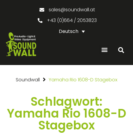
sales@soundwall.at
+43 (0)664 / 2053823
Deutsch
GEBRAUCHTE PRODUKTE
Soundwall
Yamaha Rio 1608-D Stagebox
Schlagwort:
Yamaha Rio 1608-D
Stagebox