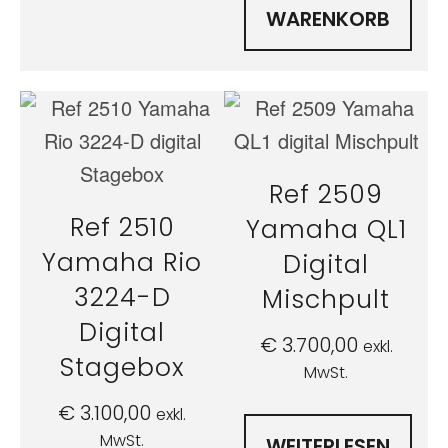
WARENKORB
Ref 2509
Ref 2510
Yamaha QL1
Yamaha Rio
Digital
3224-D
Mischpult
Digital
€
3.700,00
exkl.
Stagebox
MwSt.
€
3.100,00
exkl.
MwSt.
WEITERLESEN